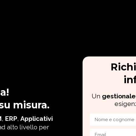
Rich
in
a!
Un
gestionale
 su misura.
esigen
M
,
ERP
,
Applicativi
d alto livello per