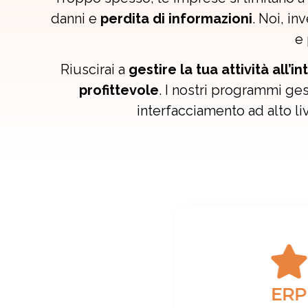
danni e
perdita di informazioni
. Noi, in
e
Riuscirai a
gestire la tua attività all’
profittevole
.
I nostri programmi gest
interfacciamento ad alto li
ERP
CR