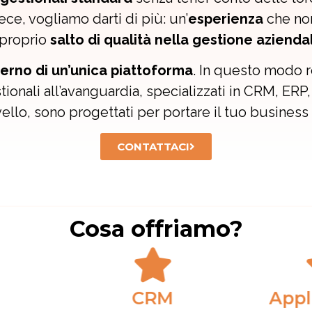
vece, vogliamo darti di più: un’
esperienza
che non
 proprio
salto di qualità nella gestione azienda
interno di un’unica piattoforma
. In questo modo r
ionali all’avanguardia, specializzati in CRM, ERP,
vello, sono progettati per portare il tuo business
CONTATTACI
Cosa offriamo?
M
Applicazioni
So