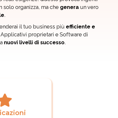
 solo organizza, ma che
genera
un vero
le
.
enderai il tuo business più
efficiente e
 Applicativi proprietari e Software di
 a
nuovi livelli di successo
.
ftware
ERP