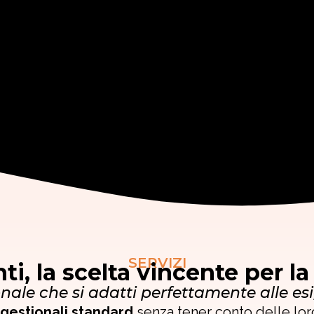
SERVIZI
ti, la scelta vincente per la
nale che si adatti perfettamente alle es
gestionali standard
senza tener conto delle lor