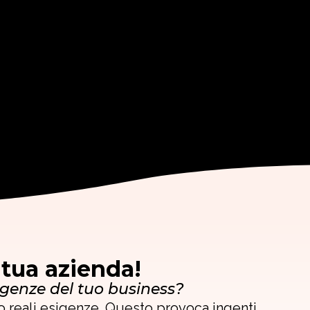
 tua azienda!
igenze del tuo business?
o reali esigenze. Questo provoca ingenti