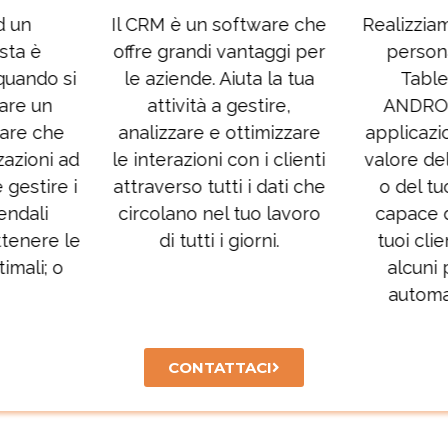
ftware che
Realizziamo applicazioni
Abbiam
ntaggi per
personalizzate per
diversi 
uta la tua
Tablet, Cellulari
anni pe
estire,
ANDROID / IOS. Un
necessit
ttimizzare
applicazione aumenta il
processi
n i clienti
valore della tua azienda
all'i
 i dati che
o del tuo Brand ed è
contenito
tuo lavoro
capace di fidelizzare i
sicurez
iorni.
tuoi clienti rendendo
dell
alcuni processi più
archivia
automatici e sicuri.
CONTATTACI